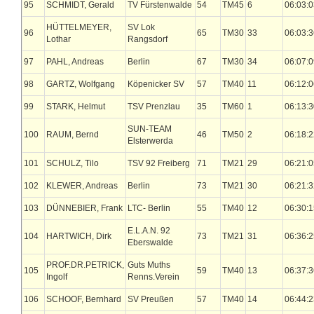
95
SCHMIDT, Gerald
TV Fürstenwalde
54
TM45
6
06:03:0
HÜTTELMEYER,
SV Lok
96
65
TM30
33
06:03:3
Lothar
Rangsdorf
97
PAHL, Andreas
Berlin
67
TM30
34
06:07:0
98
GARTZ, Wolfgang
Köpenicker SV
57
TM40
11
06:12:0
99
STARK, Helmut
TSV Prenzlau
35
TM60
1
06:13:3
SUN-TEAM
100
RAUM, Bernd
46
TM50
2
06:18:2
Elsterwerda
101
SCHULZ, Tilo
TSV 92 Freiberg
71
TM21
29
06:21:0
102
KLEWER, Andreas
Berlin
73
TM21
30
06:21:3
103
DÜNNEBIER, Frank
LTC- Berlin
55
TM40
12
06:30:1
E.L.A.N. 92
104
HARTWICH, Dirk
73
TM21
31
06:36:2
Eberswalde
PROF.DR.PETRICK,
Guts Muths
105
59
TM40
13
06:37:3
Ingolf
Renns.Verein
106
SCHOOF, Bernhard
SV Preußen
57
TM40
14
06:44:2