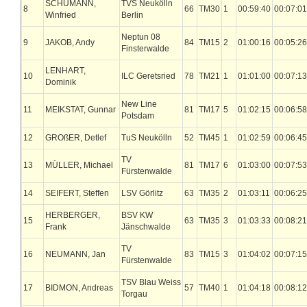
SCHUMANN,
TVS Neukölln
8
66
TM30
1
00:59:40
00:07:01
Winfried
Berlin
Neptun 08
9
JAKOB, Andy
84
TM15
2
01:00:16
00:05:26
Finsterwalde
LENHART,
10
ILC Geretsried
78
TM21
1
01:01:00
00:07:13
Dominik
New Line
11
MEIKSTAT, Gunnar
81
TM17
5
01:02:15
00:06:58
Potsdam
12
GROßER, Detlef
TuS Neukölln
52
TM45
1
01:02:59
00:06:45
TV
13
MÜLLER, Michael
81
TM17
6
01:03:00
00:07:53
Fürstenwalde
14
SEIFERT, Steffen
LSV Görlitz
63
TM35
2
01:03:11
00:06:25
HERBERGER,
BSV KW
15
63
TM35
3
01:03:33
00:08:21
Frank
Jänschwalde
TV
16
NEUMANN, Jan
83
TM15
3
01:04:02
00:07:15
Fürstenwalde
TSV Blau Weiss
17
BIDMON, Andreas
57
TM40
1
01:04:18
00:08:12
Torgau