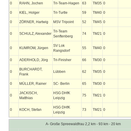
0
RAHN, Jochen
Tri-Team-Hagen
63
TM35
0
0
KIEL, Holger
Tri-Turtle
59
TM40
0
0
ZÖRNER, Hartwig
MSV Tripoint
52
TM45
0
Tri-Team
0
SCHULZ, Alexander
74
TM21
0
Senftenberg
SV Lok
0
KUMROW, Jürgen
55
TM40
0
Rangsdorf
0
ADERHOLD, Jörg
Tri-Finisher
66
TM30
0
BURCHARDT,
0
Lübben
62
TM35
0
Frank
0
MÜLLER, Rainer
SC- Berlin
65
TM30
0
JACKISCH,
HSG DHfK
0
75
TM21
0
Matthias
Leipzig
HSG DHfK
0
KOCH, Stefan
73
TM21
0
Leipzig
A- Große Spreewaldfrau 2,2 km - 93 km - 20 km