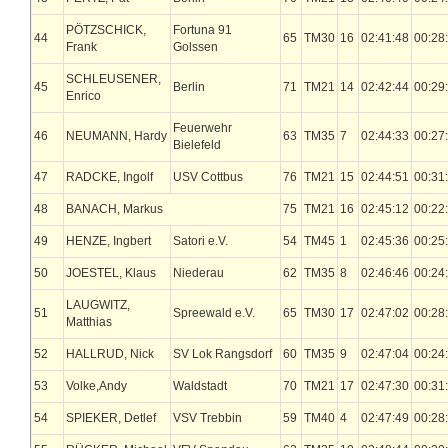
PÖTZSCHICK,
Fortuna 91
44
65
TM30
16
02:41:48
00:28
Frank
Golssen
SCHLEUSENER,
45
Berlin
71
TM21
14
02:42:44
00:29
Enrico
Feuerwehr
46
NEUMANN, Hardy
63
TM35
7
02:44:33
00:27
Bielefeld
47
RADCKE, Ingolf
USV Cottbus
76
TM21
15
02:44:51
00:31
48
BANACH, Markus
75
TM21
16
02:45:12
00:22
49
HENZE, Ingbert
Satori e.V.
54
TM45
1
02:45:36
00:25
50
JOESTEL, Klaus
Niederau
62
TM35
8
02:46:46
00:24
LAUGWITZ,
51
Spreewald e.V.
65
TM30
17
02:47:02
00:28
Matthias
52
HALLRUD, Nick
SV Lok Rangsdorf
60
TM35
9
02:47:04
00:24
53
Volke,Andy
Waldstadt
70
TM21
17
02:47:30
00:31
54
SPIEKER, Detlef
VSV Trebbin
59
TM40
4
02:47:49
00:28