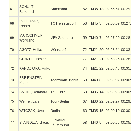
SCHULT,
67
Ahrensdorf
62
TM35
13
02:55:57
00:29
Burkhard
POLENSKY,
68
TG Hennigsdorf
53
TM45
3
02:55:59
00:27
Reiner
MARSCHNER,
69
VFV Spandau
59
TM40
7
02:57:59
00:28
Wolfgang
70
AGOTZ, Heiko
Wünsdorf
72
TM21
20
02:58:24
00:33
71
GENZEL, Torsten
77
TM21
21
02:58:25
00:28
72
KANDZIORA, Mirko
74
TM21
22
02:58:48
00:35
FREIENSTEIN,
73
Teamwork- Berlin
59
TM40
8
02:59:07
00:30
Klaus
74
BATHE, Reinhard
Tri- Turtle
63
TM35
14
02:59:23
00:30
75
Werner, Lars
Tour- Berlin
67
TM30
22
02:59:27
00:29
76
WITCZAK, Uwe
Berlin
63
TM35
15
03:00:10
00:30
Luckauer
77
STAINDL, Andreas
58
TM40
9
03:00:55
00:35
Läuferbund