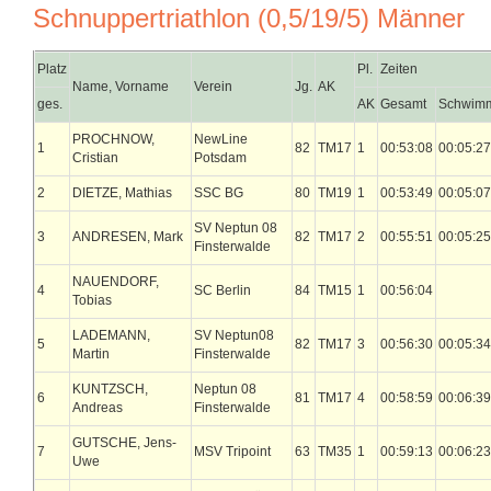
Schnuppertriathlon (0,5/19/5) Männer
Platz
Pl.
Zeiten
Name, Vorname
Verein
Jg.
AK
ges.
AK
Gesamt
Schwim
PROCHNOW,
NewLine
1
82
TM17
1
00:53:08
00:05:27
Cristian
Potsdam
2
DIETZE, Mathias
SSC BG
80
TM19
1
00:53:49
00:05:07
SV Neptun 08
3
ANDRESEN, Mark
82
TM17
2
00:55:51
00:05:25
Finsterwalde
NAUENDORF,
4
SC Berlin
84
TM15
1
00:56:04
Tobias
LADEMANN,
SV Neptun08
5
82
TM17
3
00:56:30
00:05:34
Martin
Finsterwalde
KUNTZSCH,
Neptun 08
6
81
TM17
4
00:58:59
00:06:39
Andreas
Finsterwalde
GUTSCHE, Jens-
7
MSV Tripoint
63
TM35
1
00:59:13
00:06:23
Uwe