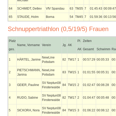
Michael
64
SCHMIDT, Detlev
VfV Spandau
63
TM35
7
01:45:43
00:09:47
65
STAUDE, Holm
Borna
54
TM45
7
01:59:36
00:13:56
Schnuppertriathlon (0,5/19/5) Frauen
Platz
Pl.
Zeiten
Name, Vorname
Verein
Jg.
AK
ges.
AK
Gesamt
Schwimm
Ra
NewLine
1
HÄRTEL, Janine
82
TW17
1
00:57:29
00:05:33
00
Potsdam
PIETSCHMANN,
NewLine
2
83
TW15
1
01:01:55
00:05:31
00
Janina
Potsdam
SV Neptun08
3
GEIER, Pauline
84
TW15
2
01:02:47
00:06:28
00
Finsterwalde
SV Neptun08
4
RUDO, Sabine
82
TW17
2
01:04:47
00:05:48
00
Finsterwalde
SV Neptun08
5
SICKORA, Nora
84
TW15
3
01:06:22
00:06:12
00
Finsterwalde