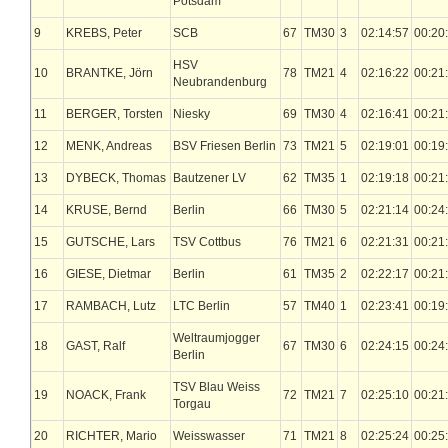
Potsdam
9
KREBS, Peter
SCB
67
TM30
3
02:14:57
00:20
HSV
10
BRANTKE, Jörn
78
TM21
4
02:16:22
00:21
Neubrandenburg
11
BERGER, Torsten
Niesky
69
TM30
4
02:16:41
00:21
12
MENK, Andreas
BSV Friesen Berlin
73
TM21
5
02:19:01
00:19
13
DYBECK, Thomas
Bautzener LV
62
TM35
1
02:19:18
00:21
14
KRUSE, Bernd
Berlin
66
TM30
5
02:21:14
00:24
15
GUTSCHE, Lars
TSV Cottbus
76
TM21
6
02:21:31
00:21
16
GIESE, Dietmar
Berlin
61
TM35
2
02:22:17
00:21
17
RAMBACH, Lutz
LTC Berlin
57
TM40
1
02:23:41
00:19
Weltraumjogger
18
GAST, Ralf
67
TM30
6
02:24:15
00:24
Berlin
TSV Blau Weiss
19
NOACK, Frank
72
TM21
7
02:25:10
00:21
Torgau
20
RICHTER, Mario
Weisswasser
71
TM21
8
02:25:24
00:25