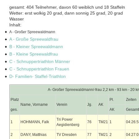
gesamt: 404 Teilnehmer, davon 60 weiblich und 18 Staffeln
Wetter: erst wolkig 20 grad, dann sonnig 25 grad, 20 grad
Wasser
Inhalt:
A - Großer Spreewaldmann
A - Große Spreewaldfrau
B - Kleiner Spreewaldmann
B - Kleine Spreewaldfrau
C - Schnuppertriathlon Männer
C - Schnuppertriathlon Frauen
D- Familien- Staffel-Triathlon
A- Großer Spreewaldmann/-frau 2,2 km - 93 km - 20 
Platz
Pl.
Zeiten
Name, Vorname
Verein
Jg.
AK
ges.
AK
Gesamt
Tri Power
1
HOHMANN, Falk
76
TM21
1
04:26:5
Aegidienberg
2
DANY, Matthias
TV Dresden
77
TM21
2
04:27:0