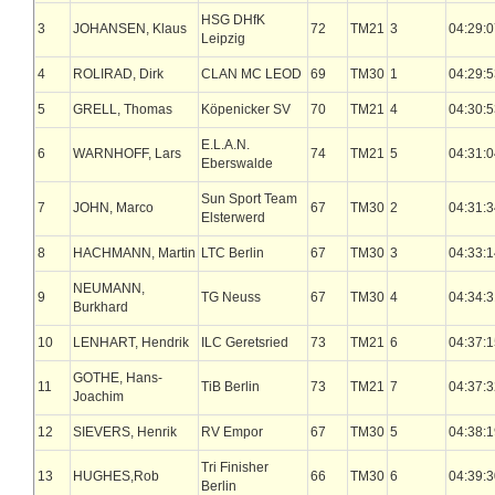
HSG DHfK
3
JOHANSEN, Klaus
72
TM21
3
04:29:0
Leipzig
4
ROLIRAD, Dirk
CLAN MC LEOD
69
TM30
1
04:29:5
5
GRELL, Thomas
Köpenicker SV
70
TM21
4
04:30:5
E.L.A.N.
6
WARNHOFF, Lars
74
TM21
5
04:31:0
Eberswalde
Sun Sport Team
7
JOHN, Marco
67
TM30
2
04:31:3
Elsterwerd
8
HACHMANN, Martin
LTC Berlin
67
TM30
3
04:33:1
NEUMANN,
9
TG Neuss
67
TM30
4
04:34:3
Burkhard
10
LENHART, Hendrik
ILC Geretsried
73
TM21
6
04:37:1
GOTHE, Hans-
11
TiB Berlin
73
TM21
7
04:37:3
Joachim
12
SIEVERS, Henrik
RV Empor
67
TM30
5
04:38:1
Tri Finisher
13
HUGHES,Rob
66
TM30
6
04:39:3
Berlin