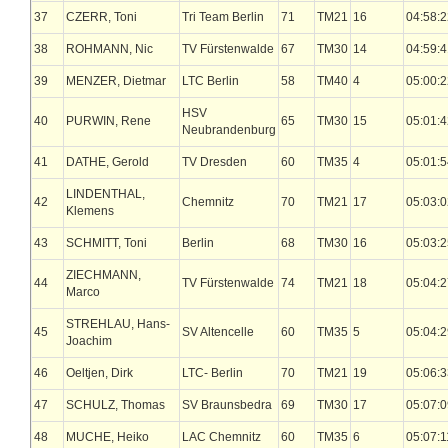
37
CZERR, Toni
Tri Team Berlin
71
TM21
16
04:58:2
38
ROHMANN, Nic
TV Fürstenwalde
67
TM30
14
04:59:4
39
MENZER, Dietmar
LTC Berlin
58
TM40
4
05:00:2
HSV
40
PURWIN, Rene
65
TM30
15
05:01:4
Neubrandenburg
41
DATHE, Gerold
TV Dresden
60
TM35
4
05:01:5
LINDENTHAL,
42
Chemnitz
70
TM21
17
05:03:0
Klemens
43
SCHMITT, Toni
Berlin
68
TM30
16
05:03:2
ZIECHMANN,
44
TV Fürstenwalde
74
TM21
18
05:04:2
Marco
STREHLAU, Hans-
45
SV Altencelle
60
TM35
5
05:04:2
Joachim
46
Oeltjen, Dirk
LTC- Berlin
70
TM21
19
05:06:3
47
SCHULZ, Thomas
SV Braunsbedra
69
TM30
17
05:07:0
48
MUCHE, Heiko
LAC Chemnitz
60
TM35
6
05:07:1