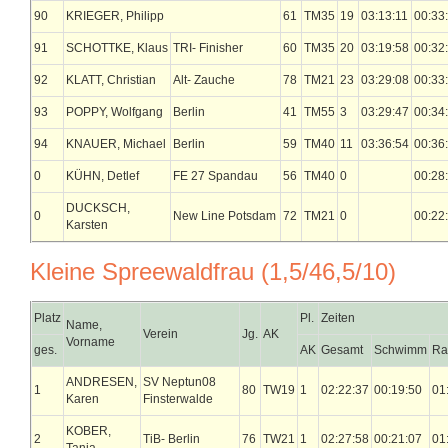
90
KRIEGER, Philipp
61
TM35
19
03:13:11
00:33
91
SCHOTTKE, Klaus
TRI- Finisher
60
TM35
20
03:19:58
00:32
92
KLATT, Christian
Alt- Zauche
78
TM21
23
03:29:08
00:33
93
POPPY, Wolfgang
Berlin
41
TM55
3
03:29:47
00:34
94
KNAUER, Michael
Berlin
59
TM40
11
03:36:54
00:36
0
KÜHN, Detlef
FE 27 Spandau
56
TM40
0
00:28
DUCKSCH,
0
New Line Potsdam
72
TM21
0
00:22
Karsten
Kleine Spreewaldfrau (1,5/46,5/10)
Platz
Pl.
Zeiten
Name,
Verein
Jg.
AK
Vorname
ges.
AK
Gesamt
Schwimm
Ra
ANDRESEN,
SV Neptun08
1
80
TW19
1
02:22:37
00:19:50
01
Karen
Finsterwalde
KOBER,
2
TiB- Berlin
76
TW21
1
02:27:58
00:21:07
01