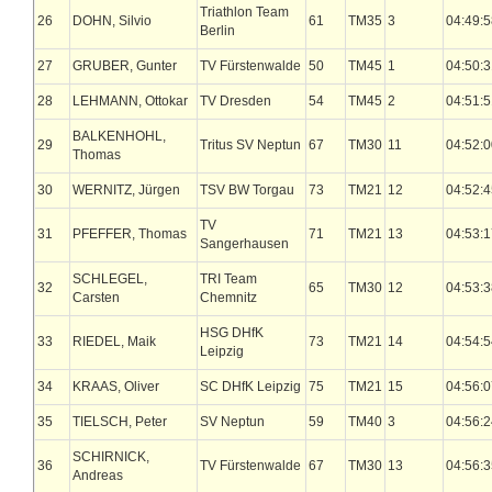
Triathlon Team
26
DOHN, Silvio
61
TM35
3
04:49:5
Berlin
27
GRUBER, Gunter
TV Fürstenwalde
50
TM45
1
04:50:3
28
LEHMANN, Ottokar
TV Dresden
54
TM45
2
04:51:5
BALKENHOHL,
29
Tritus SV Neptun
67
TM30
11
04:52:0
Thomas
30
WERNITZ, Jürgen
TSV BW Torgau
73
TM21
12
04:52:4
TV
31
PFEFFER, Thomas
71
TM21
13
04:53:1
Sangerhausen
SCHLEGEL,
TRI Team
32
65
TM30
12
04:53:3
Carsten
Chemnitz
HSG DHfK
33
RIEDEL, Maik
73
TM21
14
04:54:5
Leipzig
34
KRAAS, Oliver
SC DHfK Leipzig
75
TM21
15
04:56:0
35
TIELSCH, Peter
SV Neptun
59
TM40
3
04:56:2
SCHIRNICK,
36
TV Fürstenwalde
67
TM30
13
04:56:3
Andreas