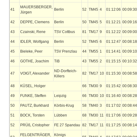
MAUERSBERGER,
41
Berlin
52
TM45
4
01:12:06
00:09:30
Jürgen
42
DEPPE, Clemens
Berlin
50
TM45
5
01:12:21
00:09:16
43
Czainski, Rene
TSV Cottbus
81
TM17
9
01:12:22
00:09:00
44
IDLER, Wolfgang
Berlin
52
TM45
6
01:12:47
00:08:18
45
Bieleke, Peer
TSV Prenzlau
44
TM55
1
01:14:41
00:09:10
46
GOTHE, Joachim
TiB
43
TM55
2
01:15:15
00:10:32
ND-Dorfteich-
47
VOIGT, Alexander
82
TM17
10
01:15:30
00:08:58
Killers
48
KÜSEL, Holger
66
TM30
9
01:15:42
00:08:30
49
FUNKE, Steffen
Leipzig
66
TM30
10
01:16:40
00:08:28
50
PAUTZ, Burkhard
Körbis-Krug
58
TM40
3
01:17:02
00:08:44
51
BOCK, Torsten
Lübben
68
TM30
11
01:17:06
00:09:28
52
PRÜß, Cristopher
FE 27 Spandau
82
TM17
11
01:17:25
00:08:14
FELGENTRÄGER,
Königs