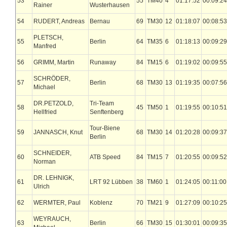
53
55
TM40
4
01:17:52
00:09:24
Rainer
Wusterhausen
54
RUDERT, Andreas
Bernau
69
TM30
12
01:18:07
00:08:53
PLETSCH,
55
Berlin
64
TM35
6
01:18:13
00:09:29
Manfred
56
GRIMM, Martin
Runaway
84
TM15
6
01:19:02
00:09:55
SCHRÖDER,
57
Berlin
68
TM30
13
01:19:35
00:07:56
Michael
DR.PETZOLD,
Tri-Team
58
45
TM50
1
01:19:55
00:10:51
Hellfried
Senftenberg
Tour-Biene
59
JANNASCH, Knut
68
TM30
14
01:20:28
00:09:37
Berlin
SCHNEIDER,
60
ATB Speed
84
TM15
7
01:20:55
00:09:52
Norman
DR. LEHNIGK,
61
LRT 92 Lübben
38
TM60
1
01:24:05
00:11:00
Ulrich
62
WERMTER, Paul
Koblenz
70
TM21
9
01:27:09
00:10:25
WEYRAUCH,
63
Berlin
66
TM30
15
01:30:01
00:09:35