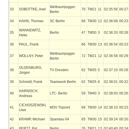
Weltraumjogger-
33
SOBOTTKE, Axel
70
TM21
11
02:35:56
00:27
Berlin
34
HAHN, Thomas
SC Berlin
66
TM30
12
02:36:08
00:23
WANNEWITZ,
35
Berlin
47
TM50
3
02:36:33
00:28
Heke
36
PAUL, Frank
66
TM30
13
02:36:54
00:23
Weltraumjogger
37
WOLLNY, Peter
72
TM21
12
02:36:58
00:29
Berlin
OLDENBURG,
38
TV Dresden
62
TM35
5
02:37:10
00:28
Jürgen
39
Schmidt, Frank
Teamwork Berlin
62
TM35
6
02:38:01
00:32
HARNISCH,
40
LTC- Berlin
59
TM40
3
02:38:03
00:26
Andreas
CICHOSZEWSKI,
41
MSV Tripoint
68
TM30
14
02:38:10
00:23
Uwe
42
KRAMP, Michael
Spandau 04
65
TM30
15
02:39:24
00:20
43
PERTZ, Pat
Berlin
76
TM21
13
02:40:40
00:24