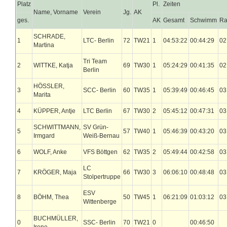
Platz
Pl.
Zeiten
Name, Vorname
Verein
Jg.
AK
ges.
AK
Gesamt
Schwimm
R
SCHRADE,
1
LTC- Berlin
72
TW21
1
04:53:22
00:44:29
02
Martina
Tri Team
2
WITTKE, Katja
69
TW30
1
05:24:29
00:41:35
02
Berlin
HÖSSLER,
3
SCC- Berlin
60
TW35
1
05:39:49
00:46:45
03
Marita
4
KÜPPER, Antje
LTC Berlin
67
TW30
2
05:45:12
00:47:31
03
SCHWITTMANN,
SV Grün-
5
57
TW40
1
05:46:39
00:43:20
03
Irmgard
Weiß-Bernau
6
WOLF, Anke
VFS Böttgen
62
TW35
2
05:49:44
00:42:58
03
LC
7
KRÖGER, Maja
66
TW30
3
06:06:10
00:48:48
03
Stolpertruppe
ESV
8
BÖHM, Thea
50
TW45
1
06:21:09
01:03:12
03
Wittenberge
BUCHMÜLLER,
0
SSC- Berlin
70
TW21
0
00:46:50