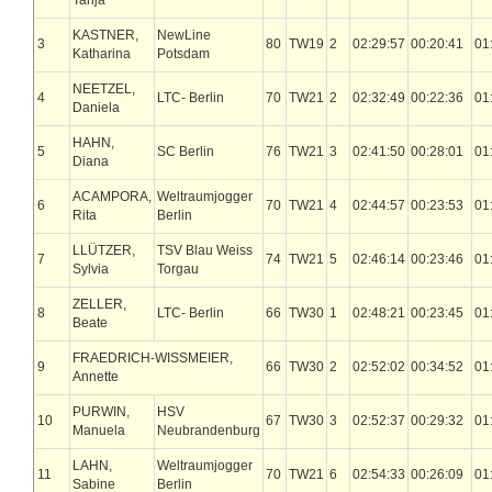
Tanja
KASTNER,
NewLine
3
80
TW19
2
02:29:57
00:20:41
01
Katharina
Potsdam
NEETZEL,
4
LTC- Berlin
70
TW21
2
02:32:49
00:22:36
01
Daniela
HAHN,
5
SC Berlin
76
TW21
3
02:41:50
00:28:01
01
Diana
ACAMPORA,
Weltraumjogger
6
70
TW21
4
02:44:57
00:23:53
01
Rita
Berlin
LLÜTZER,
TSV Blau Weiss
7
74
TW21
5
02:46:14
00:23:46
01
Sylvia
Torgau
ZELLER,
8
LTC- Berlin
66
TW30
1
02:48:21
00:23:45
01
Beate
FRAEDRICH-WISSMEIER,
9
66
TW30
2
02:52:02
00:34:52
01
Annette
PURWIN,
HSV
10
67
TW30
3
02:52:37
00:29:32
01
Manuela
Neubrandenburg
LAHN,
Weltraumjogger
11
70
TW21
6
02:54:33
00:26:09
01
Sabine
Berlin