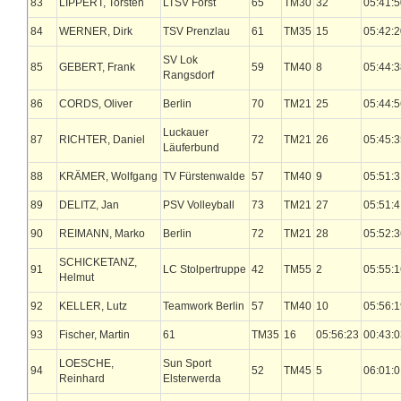
83
LIPPERT, Torsten
LTSV Forst
65
TM30
32
05:41:5
84
WERNER, Dirk
TSV Prenzlau
61
TM35
15
05:42:2
SV Lok
85
GEBERT, Frank
59
TM40
8
05:44:3
Rangsdorf
86
CORDS, Oliver
Berlin
70
TM21
25
05:44:5
Luckauer
87
RICHTER, Daniel
72
TM21
26
05:45:3
Läuferbund
88
KRÄMER, Wolfgang
TV Fürstenwalde
57
TM40
9
05:51:3
89
DELITZ, Jan
PSV Volleyball
73
TM21
27
05:51:4
90
REIMANN, Marko
Berlin
72
TM21
28
05:52:3
SCHICKETANZ,
91
LC Stolpertruppe
42
TM55
2
05:55:1
Helmut
92
KELLER, Lutz
Teamwork Berlin
57
TM40
10
05:56:1
93
Fischer, Martin
61
TM35
16
05:56:23
00:43:0
LOESCHE,
Sun Sport
94
52
TM45
5
06:01:0
Reinhard
Elsterwerda