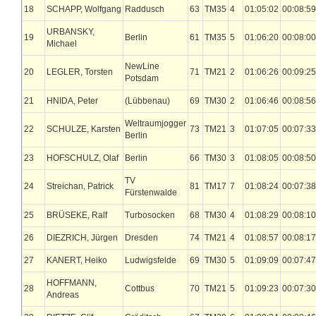
18
SCHAPP, Wolfgang
Raddusch
63
TM35
4
01:05:02
00:08:59
URBANSKY,
19
Berlin
61
TM35
5
01:06:20
00:08:00
Michael
NewLine
20
LEGLER, Torsten
71
TM21
2
01:06:26
00:09:25
Potsdam
21
HNIDA, Peter
(Lübbenau)
69
TM30
2
01:06:46
00:08:56
Weltraumjogger
22
SCHULZE, Karsten
73
TM21
3
01:07:05
00:07:33
Berlin
23
HOFSCHULZ, Olaf
Berlin
66
TM30
3
01:08:05
00:08:50
TV
24
Streichan, Patrick
81
TM17
7
01:08:24
00:07:38
Fürstenwalde
25
BRÜSEKE, Ralf
Turbosocken
68
TM30
4
01:08:29
00:08:10
26
DIEZRICH, Jürgen
Dresden
74
TM21
4
01:08:57
00:08:17
27
KANERT, Heiko
Ludwigsfelde
69
TM30
5
01:09:09
00:07:47
HOFFMANN,
28
Cottbus
70
TM21
5
01:09:23
00:07:30
Andreas