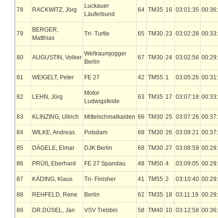
Luckauer
78
RACKWITZ, Jörg
64
TM35
16
03:01:35
00:36
Läuferbund
BERGER,
79
Tri- Turtle
65
TM30
23
03:02:28
00:33
Matthias
Weltraumjogger
80
AUGUSTIN, Volker
67
TM30
24
03:02:56
00:29
Berlin
81
WEIGELT, Peter
FE 27
42
TM55
1
03:05:26
00:31
Motor
82
LEHN, Jörg
63
TM35
17
03:07:18
00:33
Ludwigsfelde
83
KLINZING, Ullrich
Mittelschmalkalden
66
TM30
25
03:07:26
00:37
84
WILKE, Andreas
Potsdam
68
TM30
26
03:08:21
00:37
85
DÄGELE, Elmar
DJK Berlin
68
TM30
27
03:08:59
00:29
86
PRÜß, Eberhard
FE 27 Spandau
48
TM50
4
03:09:05
00:29
87
KÄDING, Klaus
Tri- Finisher
41
TM55
2
03:10:40
00:29
88
REHFELD, Rene
Berlin
62
TM35
18
03:11:19
00:29
89
DR.DÜSEL, Jan
VSV Trebbin
58
TM40
10
03:12:58
00:36