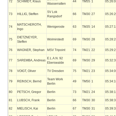
72
SCHMIDT, Klaus
44
TM55
1
05:26:0
Wasserratten
SV Lok
73
HILLIG, Steffen
66
TM30
27
05:26:2
Rangsdorf
MATSCHEROTH,
74
Wenigerode
63
TM35
14
05:27:1
Ingo
DIETZNEYER,
75
Wolmirstedt
69
TM30
28
05:28:2
Steffen
76
WAGNER, Stephan
MSV Tripoint
74
TM21
22
05:29:2
E.L.A.N. 92
77
SAREMBA, Andreas
69
TM30
29
05:32:3
Eberswalde
78
VOIGT, Oliver
TV Dresden
75
TM21
23
05:34:0
Team Work
79
REINSCH, Bernd
49
TM50
1
05:34:1
Berlin
80
PETSCH, Gregor
Berlin
73
TM21
24
05:38:1
81
LUBSCH, Frank
Berlin
66
TM30
30
05:38:3
82
MIELISCH, Kai
Berlin
67
TM30
31
05:39:3