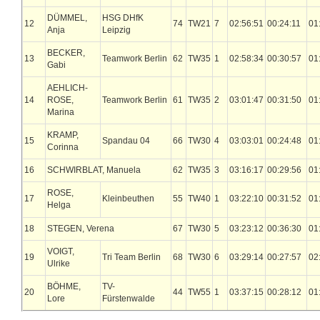
DÜMMEL,
HSG DHfK
12
74
TW21
7
02:56:51
00:24:11
01
Anja
Leipzig
BECKER,
13
Teamwork Berlin
62
TW35
1
02:58:34
00:30:57
01
Gabi
AEHLICH-
14
ROSE,
Teamwork Berlin
61
TW35
2
03:01:47
00:31:50
01
Marina
KRAMP,
15
Spandau 04
66
TW30
4
03:03:01
00:24:48
01
Corinna
16
SCHWIRBLAT, Manuela
62
TW35
3
03:16:17
00:29:56
01
ROSE,
17
Kleinbeuthen
55
TW40
1
03:22:10
00:31:52
01
Helga
18
STEGEN, Verena
67
TW30
5
03:23:12
00:36:30
01
VOIGT,
19
Tri Team Berlin
68
TW30
6
03:29:14
00:27:57
02
Ulrike
BÖHME,
TV-
20
44
TW55
1
03:37:15
00:28:12
01
Lore
Fürstenwalde