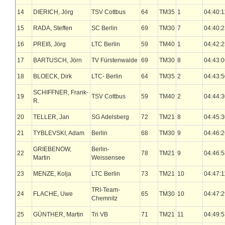
14
DIERICH, Jörg
TSV Cottbus
64
TM35
1
04:40:1
15
RADA, Steffen
SC Berlin
69
TM30
7
04:40:2
16
PREIß, Jörg
LTC Berlin
59
TM40
1
04:42:2
17
BARTUSCH, Jörn
TV Fürstenwalde
69
TM30
8
04:43:0
18
BLOECK, Dirk
LTC- Berlin
64
TM35
2
04:43:5
SCHIFFNER, Frank-
19
TSV Cottbus
59
TM40
2
04:44:3
R.
20
TELLER, Jan
SG Adelsberg
72
TM21
8
04:45:3
21
TYBLEVSKI, Adam
Berlin
68
TM30
9
04:46:2
GRIEBENOW,
Berlin-
22
78
TM21
9
04:46:5
Martin
Weissensee
23
MENZE, Kolja
LTC Berlin
73
TM21
10
04:47:1
TRI-Team-
24
FLACHE, Uwe
65
TM30
10
04:47:2
Chemnitz
25
GÜNTHER, Martin
Tri VB
71
TM21
11
04:49:5