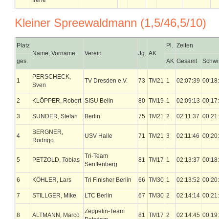
Irene
Kleiner Spreewaldmann (1,5/46,5/10)
Platz
Pl.
Zeiten
Name, Vorname
Verein
Jg.
AK
ges.
AK
Gesamt
Schw
PERSCHECK,
1
TV Dresden e.V.
73
TM21
1
02:07:39
00:18
Sven
2
KLÖPPER, Robert
SISU Belin
80
TM19
1
02:09:13
00:17
3
SUNDER, Stefan
Berlin
75
TM21
2
02:11:37
00:21
BERGNER,
4
USV Halle
71
TM21
3
02:11:46
00:20
Rodrigo
Tri-Team
5
PETZOLD, Tobias
81
TM17
1
02:13:37
00:18
Senftenberg
6
KÖHLER, Lars
Tri Finisher Berlin
66
TM30
1
02:13:52
00:20
7
STILLGER, Mike
LTC Berlin
67
TM30
2
02:14:14
00:21
Zeppelin-Team
8
ALTMANN, Marco
81
TM17
2
02:14:45
00:19