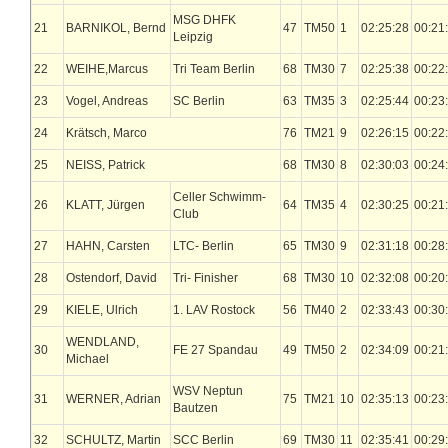
MSG DHFK
21
BARNIKOL, Bernd
47
TM50
1
02:25:28
00:21
Leipzig
22
WEIHE,Marcus
Tri Team Berlin
68
TM30
7
02:25:38
00:22
23
Vogel, Andreas
SC Berlin
63
TM35
3
02:25:44
00:23
24
Krätsch, Marco
76
TM21
9
02:26:15
00:22
25
NEISS, Patrick
68
TM30
8
02:30:03
00:24
Celler Schwimm-
26
KLATT, Jürgen
64
TM35
4
02:30:25
00:21
Club
27
HAHN, Carsten
LTC- Berlin
65
TM30
9
02:31:18
00:28
28
Ostendorf, David
Tri- Finisher
68
TM30
10
02:32:08
00:20
29
KIELE, Ulrich
1. LAV Rostock
56
TM40
2
02:33:43
00:30
WENDLAND,
30
FE 27 Spandau
49
TM50
2
02:34:09
00:21
Michael
WSV Neptun
31
WERNER, Adrian
75
TM21
10
02:35:13
00:23
Bautzen
32
SCHULTZ, Martin
SCC Berlin
69
TM30
11
02:35:41
00:29