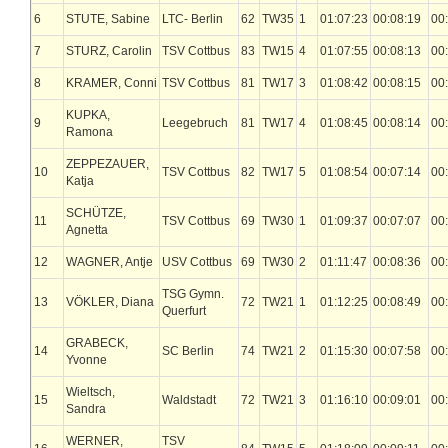
6
STUTE, Sabine
LTC- Berlin
62
TW35
1
01:07:23
00:08:19
00
7
STURZ, Carolin
TSV Cottbus
83
TW15
4
01:07:55
00:08:13
00
8
KRAMER, Conni
TSV Cottbus
81
TW17
3
01:08:42
00:08:15
00
KUPKA,
9
Leegebruch
81
TW17
4
01:08:45
00:08:14
00
Ramona
ZEPPEZAUER,
10
TSV Cottbus
82
TW17
5
01:08:54
00:07:14
00
Katja
SCHÜTZE,
11
TSV Cottbus
69
TW30
1
01:09:37
00:07:07
00
Agnetta
12
WAGNER, Antje
USV Cottbus
69
TW30
2
01:11:47
00:08:36
00
TSG Gymn.
13
VÖKLER, Diana
72
TW21
1
01:12:25
00:08:49
00
Querfurt
GRABECK,
14
SC Berlin
74
TW21
2
01:15:30
00:07:58
00
Yvonne
Wieltsch,
15
Waldstadt
72
TW21
3
01:16:10
00:09:01
00
Sandra
WERNER,
TSV