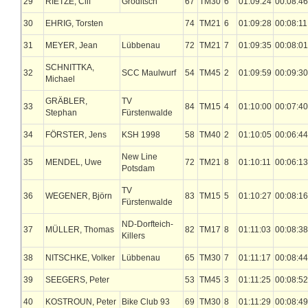
29
RIETZE, Clif
Gröditsch
67
TM30
6
01:09:24
00:08:46
30
EHRIG, Torsten
74
TM21
6
01:09:28
00:08:11
31
MEYER, Jean
Lübbenau
72
TM21
7
01:09:35
00:08:01
SCHNITTKA,
32
SCC Maulwurf
54
TM45
2
01:09:59
00:09:30
Michael
GRÄBLER,
TV
33
84
TM15
4
01:10:00
00:07:40
Stephan
Fürstenwalde
34
FÖRSTER, Jens
KSH 1998
58
TM40
2
01:10:05
00:06:44
New Line
35
MENDEL, Uwe
72
TM21
8
01:10:11
00:06:13
Potsdam
TV
36
WEGENER, Björn
83
TM15
5
01:10:27
00:08:16
Fürstenwalde
ND-Dorfteich-
37
MÜLLER, Thomas
82
TM17
8
01:11:03
00:08:38
Killers
38
NITSCHKE, Volker
Lübbenau
65
TM30
7
01:11:17
00:08:44
39
SEEGERS, Peter
53
TM45
3
01:11:25
00:08:52
40
KOSTROUN, Peter
Bike Club 93
69
TM30
8
01:11:29
00:08:49