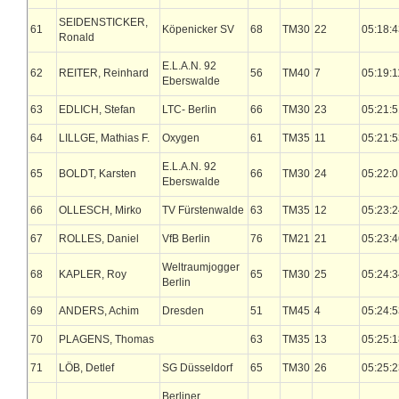
SEIDENSTICKER,
61
Köpenicker SV
68
TM30
22
05:18:4
Ronald
E.L.A.N. 92
62
REITER, Reinhard
56
TM40
7
05:19:1
Eberswalde
63
EDLICH, Stefan
LTC- Berlin
66
TM30
23
05:21:5
64
LILLGE, Mathias F.
Oxygen
61
TM35
11
05:21:5
E.L.A.N. 92
65
BOLDT, Karsten
66
TM30
24
05:22:0
Eberswalde
66
OLLESCH, Mirko
TV Fürstenwalde
63
TM35
12
05:23:2
67
ROLLES, Daniel
VfB Berlin
76
TM21
21
05:23:4
Weltraumjogger
68
KAPLER, Roy
65
TM30
25
05:24:3
Berlin
69
ANDERS, Achim
Dresden
51
TM45
4
05:24:5
70
PLAGENS, Thomas
63
TM35
13
05:25:1
71
LÖB, Detlef
SG Düsseldorf
65
TM30
26
05:25:2
Berliner