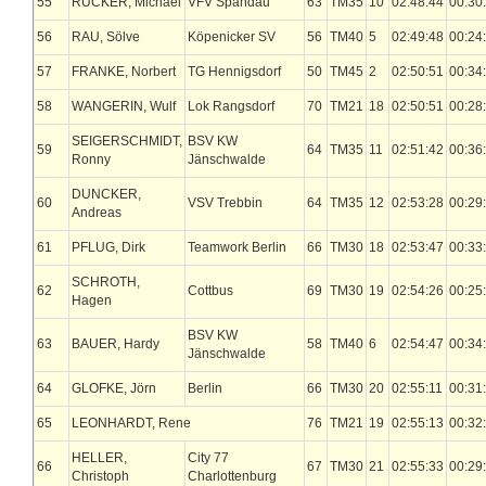
55
RÜCKER, Michael
VFV Spandau
63
TM35
10
02:48:44
00:30
56
RAU, Sölve
Köpenicker SV
56
TM40
5
02:49:48
00:24
57
FRANKE, Norbert
TG Hennigsdorf
50
TM45
2
02:50:51
00:34
58
WANGERIN, Wulf
Lok Rangsdorf
70
TM21
18
02:50:51
00:28
SEIGERSCHMIDT,
BSV KW
59
64
TM35
11
02:51:42
00:36
Ronny
Jänschwalde
DUNCKER,
60
VSV Trebbin
64
TM35
12
02:53:28
00:29
Andreas
61
PFLUG, Dirk
Teamwork Berlin
66
TM30
18
02:53:47
00:33
SCHROTH,
62
Cottbus
69
TM30
19
02:54:26
00:25
Hagen
BSV KW
63
BAUER, Hardy
58
TM40
6
02:54:47
00:34
Jänschwalde
64
GLOFKE, Jörn
Berlin
66
TM30
20
02:55:11
00:31
65
LEONHARDT, Rene
76
TM21
19
02:55:13
00:32
HELLER,
City 77
66
67
TM30
21
02:55:33
00:29
Christoph
Charlottenburg